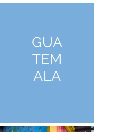
GUA
TEM
ALA